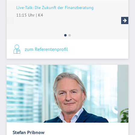
Live-Talk: Die Zukunft der Finanzberatung
Wettbewe
struktur
11:15 Uhr
|
K4
15:15 U
zum Referentenprofil
Stefan Pribnow