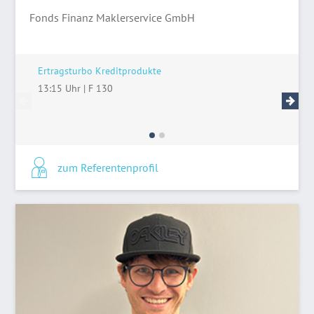
Fonds Finanz Maklerservice GmbH
Ertragsturbo Kreditprodukte
Smarte P
Investm
13:15 Uhr
|
F 130
17:15 U
zum Referentenprofil