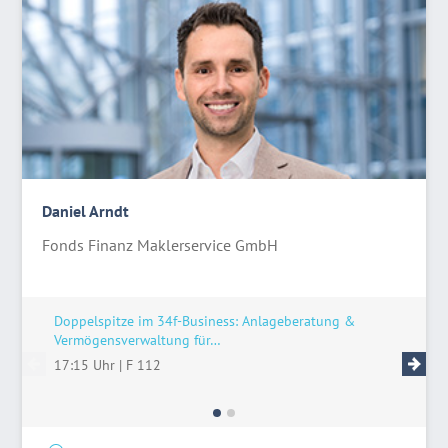
Daniel Arndt
Fonds Finanz Maklerservice GmbH
Doppelspitze im 34f-Business: Anlageberatung &
Live-Tal
Vermögensverwaltung für…
11:15 U
17:15 Uhr
|
F 112