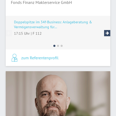
Fonds Finanz Maklerservice GmbH
Doppelspitze im 34f-Business: Anlageberatung &
Riester 
Vermögensverwaltung für…
Fakten,
17:15 Uhr
|
F 112
18:15 U
zum Referentenprofil