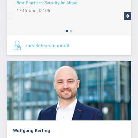
Best Practices: Security im Alltag
Gewerbe
17:15 Uhr
|
D 106
11:15 U
zum Referentenprofil
Wolfgang Kerling