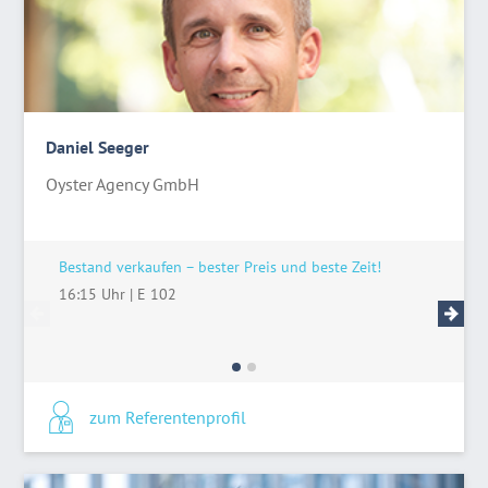
Daniel Seeger
Oyster Agency GmbH
Bestand verkaufen – bester Preis und beste Zeit!
Zoho CRM
Professi
16:15 Uhr
|
E 102
11:15 U
zum Referentenprofil