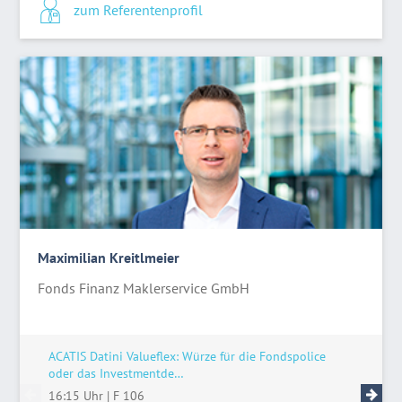
zum Referentenprofil
Maximilian Kreitlmeier
Fonds Finanz Maklerservice GmbH
ACATIS Datini Valueflex: Würze für die Fondspolice
Live-Tal
oder das Investmentde…
11:15 U
16:15 Uhr
|
F 106