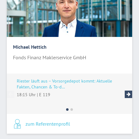
Michael Hettich
Fonds Finanz Maklerservice GmbH
Riester läuft aus – Vorsorgedepot kommt: Aktuelle
Riester 
Fakten, Chancen & To-d…
Fakten,
18:15 Uhr
|
E 119
15:15 U
zum Referentenprofil